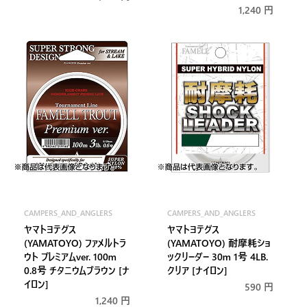
常
通
1,240 円
価
常
格
価
格
CAMPERS_AND_ANGLERS
CAMPERS_AND_ANGLERS
販
販
ヤマトヨテグス
ヤマトヨテグス
売
売
(YAMATOYO) ファメルトラ
(YAMATOYO) 耐摩耗ショ
元:
元:
ウト プレミアムver. 100m
ックリーダー 30m 1号 4LB.
0.8号 チタニウムブラウン [ナ
クリア [ナイロン]
イロン]
通
590 円
常
通
1,240 円