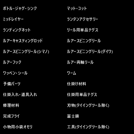
ボトル・ジャグ・シンク
マット・コット
ミッドレイヤー
ランタンアクセサリー
ランディングネット
リール用単品テグス
ルアーキャスティングロッド
ルアースピニングリール
ルアースピニングリール(シマノ)
ルアースピニングリール(ダイワ)
ルアーフック
ルアー両軸リール
ワッペン・シール
ワーム
予備パーツ
仕掛け材料
仕掛入れ・道具入れ
仕掛用単品テグス
修理材料
刃物(タイイングツール除く)
完成フライ
富士錦
小物用小袋オモリ
工具(タイイングツール除く)