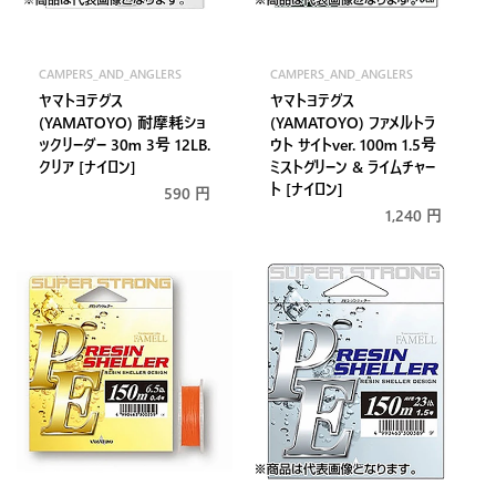
CAMPERS_AND_ANGLERS
CAMPERS_AND_ANGLERS
販
販
ヤマトヨテグス
ヤマトヨテグス
売
売
(YAMATOYO) 耐摩耗ショ
(YAMATOYO) ファメルトラ
元:
元:
ックリーダー 30m 3号 12LB.
ウト サイトver. 100m 1.5号
クリア [ナイロン]
ミストグリーン & ライムチャー
ト [ナイロン]
通
590 円
常
通
1,240 円
価
常
格
価
格