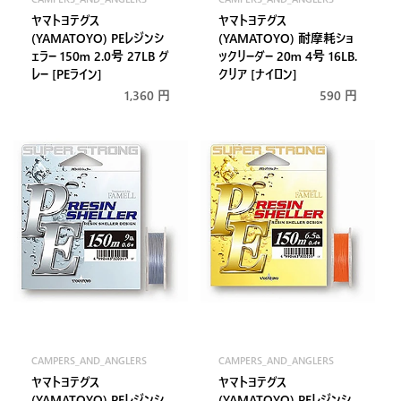
販
販
ヤマトヨテグス
ヤマトヨテグス
売
売
(YAMATOYO) PEレジンシ
(YAMATOYO) 耐摩耗ショ
元:
元:
ェラー 150m 2.0号 27LB グ
ックリーダー 20m 4号 16LB.
レー [PEライン]
クリア [ナイロン]
通
1,360 円
通
590 円
常
常
価
価
格
格
CAMPERS_AND_ANGLERS
CAMPERS_AND_ANGLERS
販
販
ヤマトヨテグス
ヤマトヨテグス
売
売
(YAMATOYO) PEレジンシ
(YAMATOYO) PEレジンシ