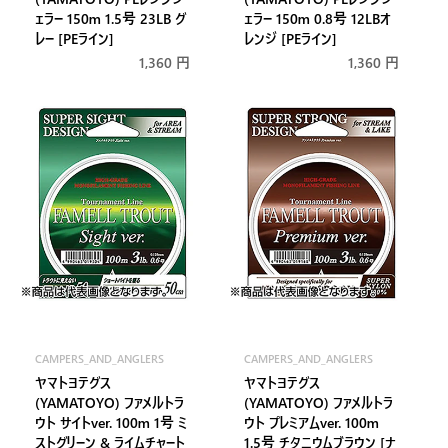
元:
元:
ェラー 150m 1.5号 23LB グ
ェラー 150m 0.8号 12LBオ
レー [PEライン]
レンジ [PEライン]
通
1,360 円
通
1,360 円
常
常
価
価
格
格
CAMPERS_AND_ANGLERS
CAMPERS_AND_ANGLERS
販
販
ヤマトヨテグス
ヤマトヨテグス
売
売
(YAMATOYO) ファメルトラ
(YAMATOYO) ファメルトラ
元:
元:
ウト サイトver. 100m 1号 ミ
ウト プレミアムver. 100m
ストグリーン & ライムチャート
1.5号 チタニウムブラウン [ナ