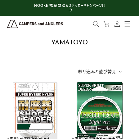
コンテン
HOOKE 掲載開始&ステッカーキャンペーン!!
ツに進む
ロ
カ
グ
ー
イ
ト
ン
コ
YAMATOYO
レ
ク
シ
絞り込みと並び替え
ョ
ン
: