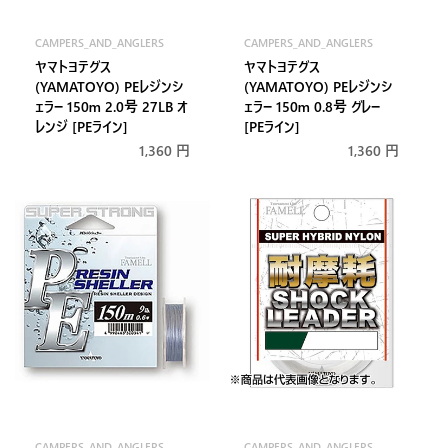
CAMPERS_AND_ANGLERS
CAMPERS_AND_ANGLERS
販
販
ヤマトヨテグス
ヤマトヨテグス
売
売
(YAMATOYO) PEレジンシ
(YAMATOYO) PEレジンシ
元:
元:
ェラー 150m 2.0号 27LB オ
ェラー 150m 0.8号 グレー
レンジ [PEライン]
[PEライン]
通
1,360 円
通
1,360 円
常
常
価
価
格
格
CAMPERS_AND_ANGLERS
CAMPERS_AND_ANGLERS