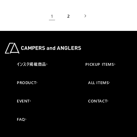
格
格
1
2
インスタ掲載商品
PICKUP ITEMS
PRODUCT
ALL ITEMS
EVENT
CONTACT
FAQ