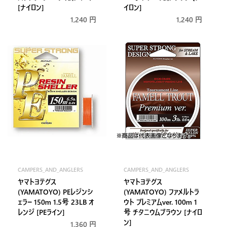
[ナイロン]
イロン]
通
1,240 円
通
1,240 円
常
常
価
価
格
格
CAMPERS_AND_ANGLERS
CAMPERS_AND_ANGLERS
販
販
ヤマトヨテグス
ヤマトヨテグス
売
売
(YAMATOYO) PEレジンシ
(YAMATOYO) ファメルトラ
元:
元:
ェラー 150m 1.5号 23LB オ
ウト プレミアムver. 100m 1
レンジ [PEライン]
号 チタニウムブラウン [ナイロ
ン]
通
1,360 円