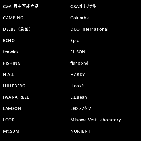
C&A 販売可能商品
C&Aオリジナル
CAMPING
Columbia
DELBE（食品）
DUO International
ECHO
Epic
fenwick
FILSON
FISHING
fishpond
H.A.L
HARDY
HILLEBERG
Hooké
IWANA REEL
L.L.Bean
LAMSON
LEDランタン
LOOP
Minowa Vest Laboratory
Mt.SUMI
NORTENT