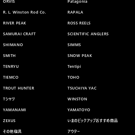
ORVIS
Patagonia
R. L. Winston Rod Co.
RAPALA
RIVER PEAK
ROSS REELS
SAMURAI CRAFT
SCIENTIFIC ANGLERS
SHIMANO
SIMMS
SMITH
SNOW PEAK
TENRYU
Tentipi
TIEMCO
TOHO
TROUT HUNTER
TSUCHIYA YAC
Tシャツ
WINSTON
YAMANAMI
YAMATOYO
ZEXUS
いまのピックアップおすすめ商品
その他寝具
アウター