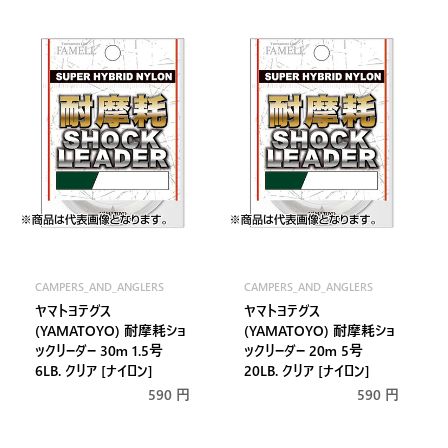
価
常
格
価
格
CAMPERS_AND_ANGLERS
CAMPERS_AND_ANGLERS
販
販
ヤマトヨテグス
ヤマトヨテグス
売
売
(YAMATOYO) 耐摩耗ショ
(YAMATOYO) 耐摩耗ショ
元:
元:
ックリーダー 30m 1.5号
ックリーダー 20m 5号
6LB. クリア [ナイロン]
20LB. クリア [ナイロン]
通
590 円
通
590 円
常
常
価
価