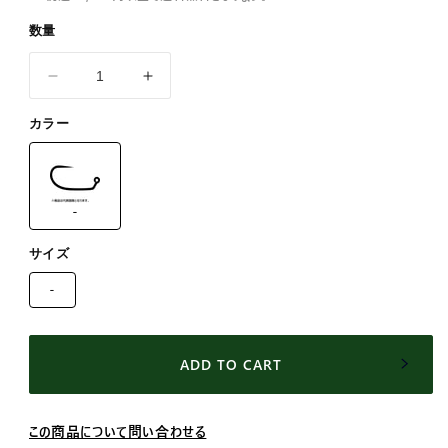
数量
テ
テ
ィ
ィ
カラー
ム
ム
コ
コ
(TIEMCO)
(TIEMCO)
TMC
TMC
-
フ
フ
ラ
ラ
サイズ
イ
イ
-
フ
フ
ッ
ッ
ク
ク
ADD TO CART
SMALL
SMALL
PACK
PACK
TMC403BLJ
TMC403BLJ
この商品について問い合わせる
#18
#18