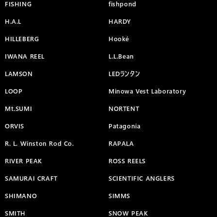
FISHING
fishpond
H.A.L
HARDY
HILLEBERG
Hooké
IWANA REEL
L.L.Bean
LAMSON
LEDランタン
LOOP
Minowa Vest Laboratory
Mt.SUMI
NORTENT
ORVIS
Patagonia
R. L. Winston Rod Co.
RAPALA
RIVER PEAK
ROSS REELS
SAMURAI CRAFT
SCIENTIFIC ANGLERS
SHIMANO
SIMMS
SMITH
SNOW PEAK