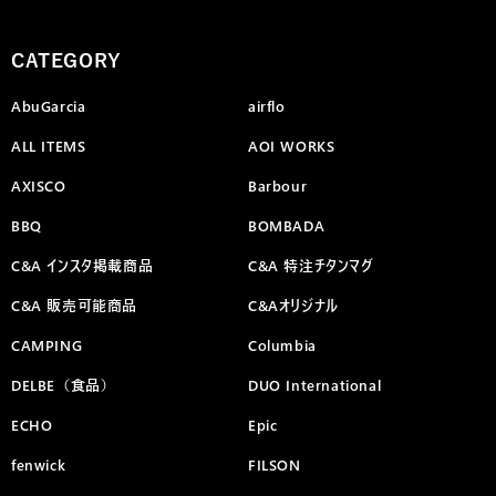
CATEGORY
AbuGarcia
airflo
ALL ITEMS
AOI WORKS
AXISCO
Barbour
BBQ
BOMBADA
C&A インスタ掲載商品
C&A 特注チタンマグ
C&A 販売可能商品
C&Aオリジナル
CAMPING
Columbia
DELBE（食品）
DUO International
ECHO
Epic
fenwick
FILSON