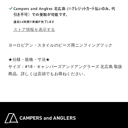
の
の
Campers and Anglres 北広島 (※クレジットカード払いのみ。代
数
数
引き不可）
での受取が可能です。
量
量
通常24時間で準備が完了します
を
を
ストア情報を表示する
減
増
ら
や
ヨーロピアン・スタイルのビーズ用ニンフィングフック
す
す
★仕様・規格・寸法★
サイズ：#18・キャンパーズアンドアングラーズ 北広島 取扱
商品。詳しくは店頭でもお尋ねください。