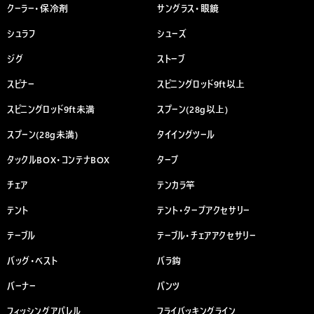
クーラー・保冷剤
サングラス・眼鏡
シュラフ
シューズ
ジグ
ストーブ
スピナー
スピニングロッド9ft以上
スピニングロッド9ft未満
スプーン(28g以上)
スプーン(28g未満)
タイイングツール
タックルBOX・コンテナBOX
タープ
チェア
テンカラ竿
テント
テント・タープアクセサリー
テーブル
テーブル・チェアアクセサリー
バッグ・ベスト
バラ鈎
バーナー
パンツ
フィッシングアパレル
フライバッキングライン