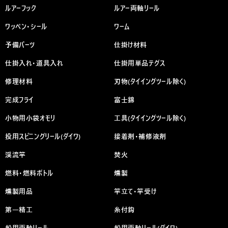
ルアーフック
ルアー両軸リール
ワッペン・シール
ワーム
予備パーツ
仕掛け材料
仕掛入れ・道具入れ
仕掛用単品テグス
修理材料
刃物(タイイングツール除く)
完成フライ
富士錦
小物用小袋オモリ
工具(タイイングツール除く)
投用スピニングリール(ダイワ)
接着剤・補修液剤
渓流竿
焚火
燃料・燃料ボトル
燻製
燻製用品
竿立て・竿受け
第一精工
糸付鈎
船用両軸リール
船用両軸リール(ダイワ)