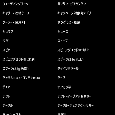
ウェーディングブーツ
ガソリン・ガスランタン
キャリー・収納ケース
キャンペーン対象カテゴリ
クーラー・保冷剤
サングラス・眼鏡
シュラフ
シューズ
ジグ
ストーブ
スピナー
スピニングロッド9ft以上
スピニングロッド9ft未満
スプーン(28g以上)
スプーン(28g未満)
タイイングツール
タックルBOX・コンテナBOX
タープ
チェア
テンカラ竿
テント
テント・タープアクセサリー
テーブル
テーブル・チェアアクセサリー
バッグ・ベスト
バラ鈎