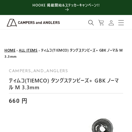
コンテン
HOOKE 掲載開始&ステッカーキャンペーン!!
ツに進む
ロ
カ
グ
ー
イ
ト
ン
HOME
›
ALL ITEMS
› ティムコ(TIEMCO) タングステンビーズ+ GBK ノーマル M
3.3mm
CAMPERS_AND_ANGLERS
ティムコ(TIEMCO) タングステンビーズ+ GBK ノーマ
ル M 3.3mm
660 円
商品情報
にスキッ
プ