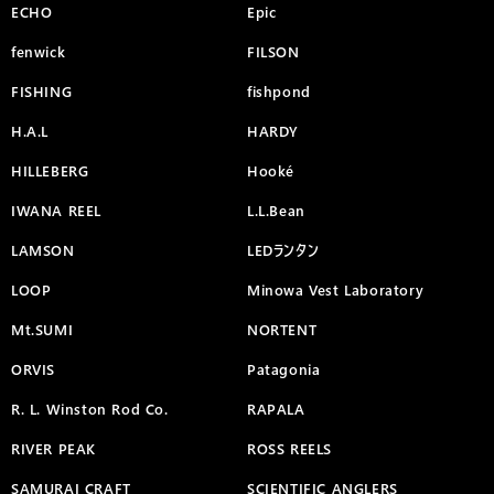
ECHO
Epic
fenwick
FILSON
FISHING
fishpond
H.A.L
HARDY
HILLEBERG
Hooké
IWANA REEL
L.L.Bean
LAMSON
LEDランタン
LOOP
Minowa Vest Laboratory
Mt.SUMI
NORTENT
ORVIS
Patagonia
R. L. Winston Rod Co.
RAPALA
RIVER PEAK
ROSS REELS
SAMURAI CRAFT
SCIENTIFIC ANGLERS