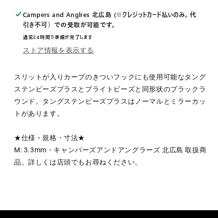
ノ
ノ
Campers and Anglres 北広島 (※クレジットカード払いのみ。代
ー
ー
引き不可）
での受取が可能です。
マ
マ
通常24時間で準備が完了します
ル
ル
ストア情報を表示する
M
M
3.3mm
3.3mm
スリットが入りカーブのきついフックにも使用可能なタング
の
の
ステンビーズプラスとブライトビーズと同形状のブラックラ
数
数
ウンド。タングステンビーズプラスはノーマルとミラーカッ
量
量
トがあります。
を
を
減
増
ら
や
★仕様・規格・寸法★
す
す
M: 3.3mm・キャンパーズアンドアングラーズ 北広島 取扱商
品。詳しくは店頭でもお尋ねください。