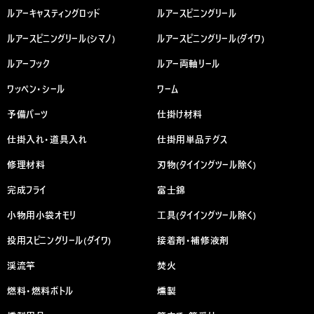
ルアーキャスティングロッド
ルアースピニングリール
ルアースピニングリール(シマノ)
ルアースピニングリール(ダイワ)
ルアーフック
ルアー両軸リール
ワッペン・シール
ワーム
予備パーツ
仕掛け材料
仕掛入れ・道具入れ
仕掛用単品テグス
修理材料
刃物(タイイングツール除く)
完成フライ
富士錦
小物用小袋オモリ
工具(タイイングツール除く)
投用スピニングリール(ダイワ)
接着剤・補修液剤
渓流竿
焚火
燃料・燃料ボトル
燻製