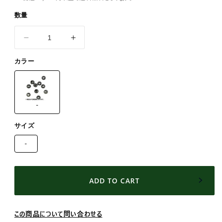
数量
テ
テ
ィ
ィ
カラー
ム
ム
コ
コ
(TIEMCO)
(TIEMCO)
タ
タ
-
ン
ン
グ
グ
サイズ
ス
ス
-
テ
テ
ン
ン
ビ
ビ
ADD TO CART
ー
ー
ズ
ズ
+
+
この商品について問い合わせる
GBK
GBK