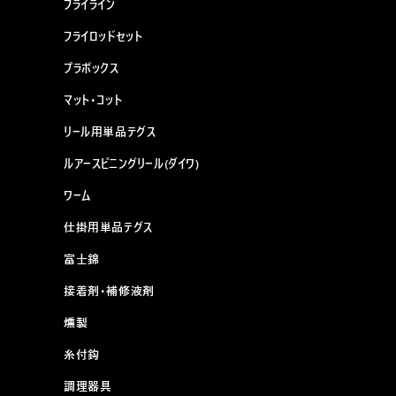
フライライン
フライロッドセット
プラボックス
マット・コット
リール用単品テグス
ルアースピニングリール(ダイワ)
ワーム
仕掛用単品テグス
富士錦
接着剤・補修液剤
燻製
糸付鈎
調理器具