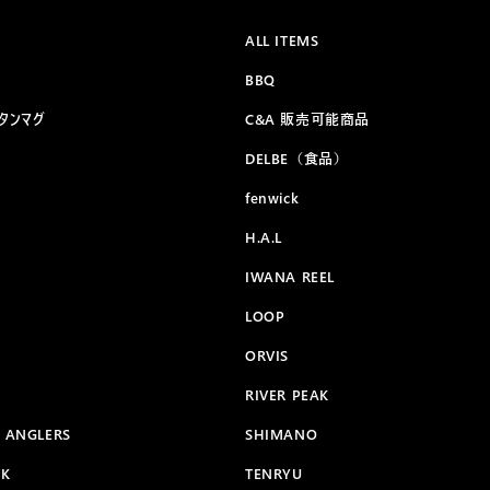
ALL ITEMS
BBQ
チタンマグ
C&A 販売可能商品
DELBE（食品）
fenwick
H.A.L
IWANA REEL
LOOP
ORVIS
RIVER PEAK
C ANGLERS
SHIMANO
AK
TENRYU