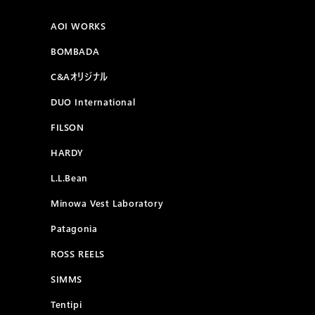
AOI WORKS
BOMBADA
C&Aオリジナル
DUO International
FILSON
HARDY
L.L.Bean
Minowa Vest Laboratory
Patagonia
ROSS REELS
SIMMS
Tentipi