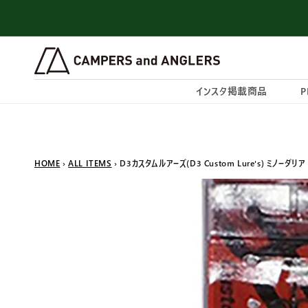
コンテン
ツに進む
インスタ掲載商品
P
HOME
›
ALL ITEMS
› D3カスタムルアーズ(D3 Custom Lure's) ミノーダリア 
商品情報
にスキッ
プ