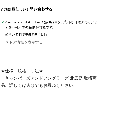
ー
ー
この商品について問い合わせる
ダ
ダ
リ
リ
Campers and Anglres 北広島 (※クレジットカード払いのみ。代
ア
ア
引き不可）
45SS
での受取が可能です。
45SS
#07TS
#07TS
通常24時間で準備が完了します
の
の
ストア情報を表示する
数
数
量
量
を
を
減
増
★仕様・規格・寸法★
ら
や
す
す
・キャンパーズアンドアングラーズ 北広島 取扱商
品。詳しくは店頭でもお尋ねください。