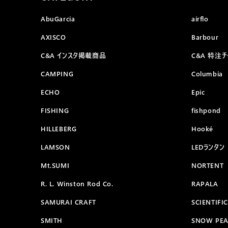
AbuGarcia
airflo
AXISCO
Barbour
C&A インスタ掲載商品
C&A 特注
CAMPING
Columbia
ECHO
Epic
FISHING
fishpond
HILLEBERG
Hooké
LAMSON
LEDランタン
Mt.SUMI
NORTENT
R. L. Winston Rod Co.
RAPALA
SAMURAI CRAFT
SCIENTIFI
SMITH
SNOW PE