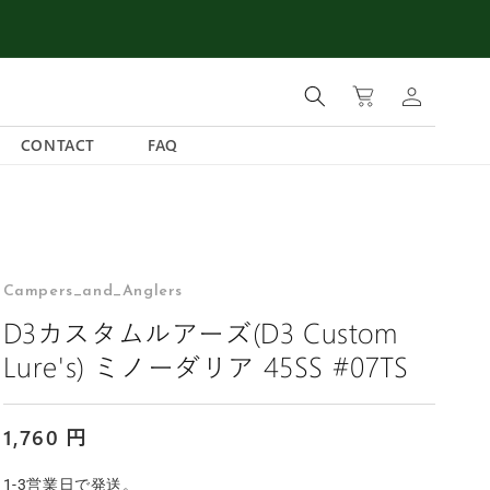
ロ
カ
グ
ー
イ
ト
ン
CONTACT
FAQ
Campers_and_Anglers
D3カスタムルアーズ(D3 Custom
Lure's) ミノーダリア 45SS #07TS
通
1,760 円
常
1-3営業日で発送。