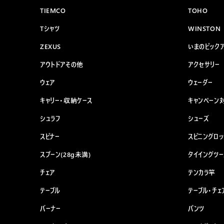
TIEMCO
TOHO
Tシャツ
WINSTON
ZEXUS
いまのピック
アウトドアその他
アクセサリー
ウェア
ウェーダー
キャリー・収納ケース
キャンペーン
シュラフ
シューズ
スピナー
スピニングロッ
スプーン(28g未満)
タイイングツ
チェア
テンカラ竿
テーブル
テーブル・チェ
バーナー
パンツ