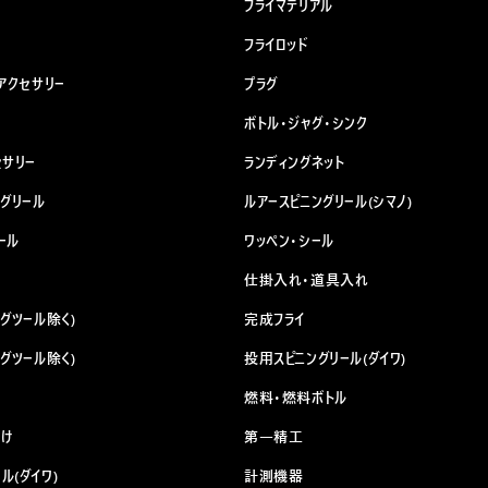
フライマテリアル
フライロッド
アクセサリー
プラグ
ー
ボトル・ジャグ・シンク
セサリー
ランディングネット
ングリール
ルアースピニングリール(シマノ)
ール
ワッペン・シール
仕掛入れ・道具入れ
グツール除く)
完成フライ
グツール除く)
投用スピニングリール(ダイワ)
燃料・燃料ボトル
け
第一精工
ル(ダイワ)
計測機器