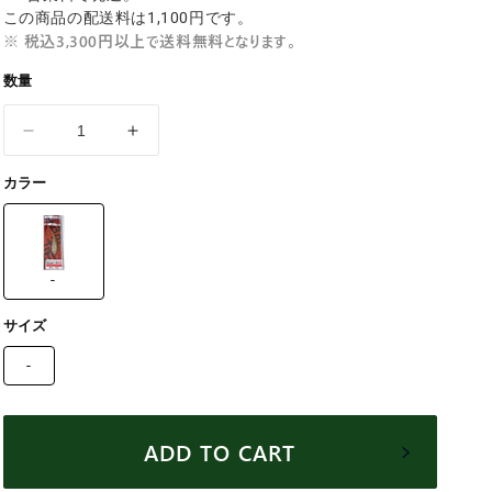
価
この商品の配送料は1,100円です。
※ 税込3,300円以上で送料無料となります。
格
数量
D3
D3
カ
カ
カラー
ス
ス
タ
タ
ム
ム
ル
ル
-
ア
ア
ー
ー
サイズ
ズ
ズ
-
(D3
(D3
Custom
Custom
Lure&#39;s)
Lure&#39;s)
ADD TO CART
ミ
ミ
ノ
ノ